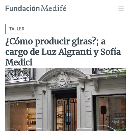
Pasar
Sobrescribir
¿Cómo producir giras?; a cargo de Luz Algranti y Sofía Medici
Inicio
Actividades
al
enlaces
de
contenido
ayuda
principal
a
TALLER
la
navegación
¿Cómo producir giras?; a
cargo de Luz Algranti y Sofía
Medici