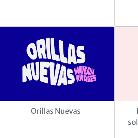
Orillas Nuevas
so