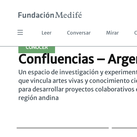
Pasar
al
contenido
principal
Leer
Conversar
Mirar
C
CONOCER
Confluencias – Arge
Un espacio de investigación y experimen
que vincula artes vivas y conocimiento ci
para desarrollar proyectos colaborativos 
región andina