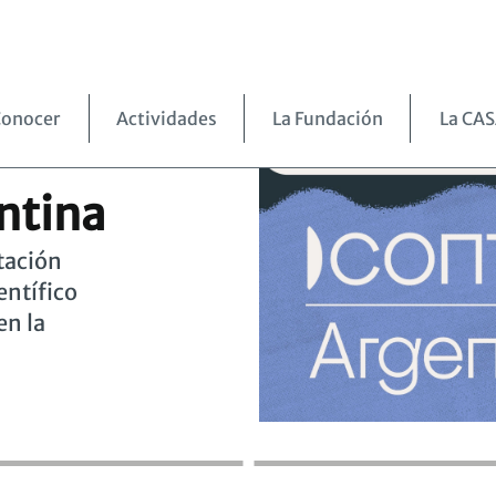
onocer
Actividades
La Fundación
La CA
ntina
tación
entífico
en la