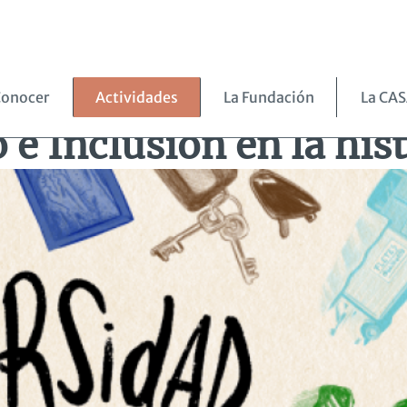
a historieta
onocer
Actividades
La Fundación
La CA
e Inclusión en la his