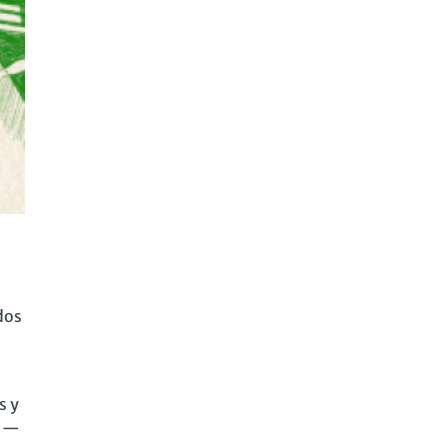
dos
s y
—