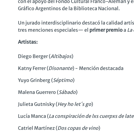
con el apoyo del Fondo Cultural
Franco-Alemán
y e
Gráfico Argentinos de la Biblioteca Nacional.
Un jurado interdisciplinario destacó la calidad art
tres menciones especiales— el
primer premio
a
La 
Artistas:
Diego Berger (
Altibajos
)
Katny Ferrer (
Disonante
) - Mención destacada
Yuyo Grinberg (
Séptimo
)
Malena Guerrero (
Sábado
)
Julieta Gutnisky (
Hey ho let´s go
)
Lucía Manca (
La conspiración de lxs cuerpxs de late
Catriel Martínez (
Dos copas de vino
)