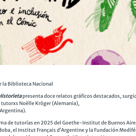
 la Biblioteca Nacional
Historieta
presenta doce relatos gráficos destacados, surgi
s tutorxs Noëlle
Kröger
(Alemania),
(Argentina).
ma de tutorías en 2025 del Goethe-Institut
de Buenos Aire
doba, el
Institut
Français
d’Argentine y la Fundación
Medifé