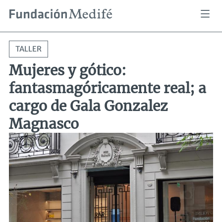
Pasar
Sobrescribir
Mujeres y gótico: fantasmagóricamente real; a cargo de Gala Gonzalez Magnasco
Inicio
Actividades
al
enlaces
de
contenido
ayuda
principal
a
TALLER
la
navegación
Mujeres y gótico:
fantasmagóricamente real; a
cargo de Gala Gonzalez
Magnasco