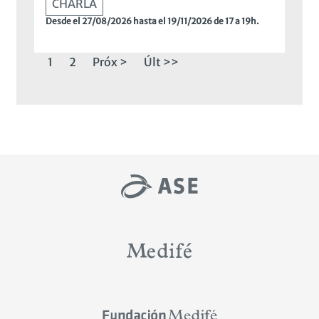
CHARLA
Desde el 27/08/2026 hasta el 19/11/2026 de 17 a 19h.
Paginación
Page
1
Page
2
Próxima
Próx >
ültima
Últ >>
página
página