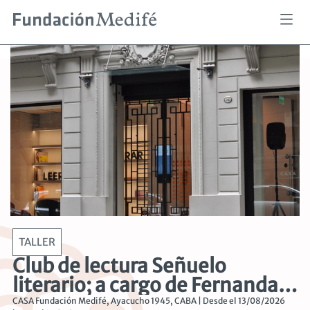
Pasar
al
contenido
principal
ER
TALL
b de lectura Señuelo
Un 
erario; a cargo de Fernanda
exp
eros y Mariela Steimborchel
car
dación Medifé, Ayacucho 1945, CABA | Desde el 13/08/2026
CASA Fun