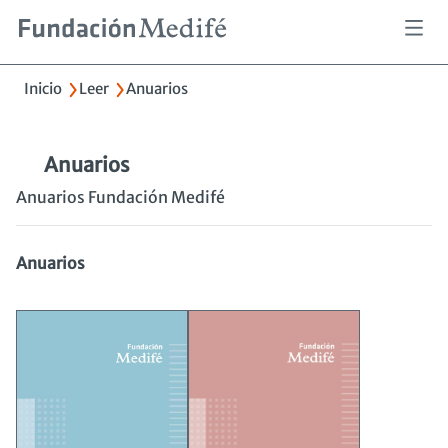
Pasar
al
contenido
Sobrescribir
Inicio
Leer
Anuarios
principal
enlaces
de
ayuda
a
Anuarios
la
Anuarios Fundación Medifé
navegación
Anuarios