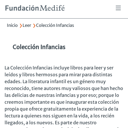
Pasar
al
contenido
Sobrescribir
Inicio
Leer
Colección Infancias
principal
enlaces
de
ayuda
a
Colección Infancias
la
navegación
La Colección Infancias incluye libros para leer y ser
leídos y libros hermosos para mirar para distintas
edades. La literatura infantil es un género muy
reconocido, tiene autores muy valiosos que han hecho
las delicias de nuestras infancias y por eso; porque lo
creemos importante es que inaugurar esta colección
propia que ofrece gratuitamente la experiencia de la
lectura a quienes nos siguen en la vida, a los recién
llegados, a los nuevos. Es parte de nuestro