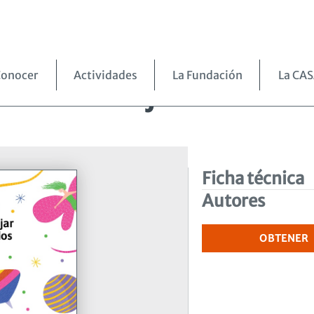
r con los ojos cerrados
onocer
Actividades
La Fundación
La CA
r con los ojos cerrados
Ficha técnica
Autores
OBTENER