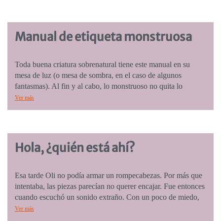
representaciones de tonos, en escenas cotidianas para niñxs
pequeños, desenvolviéndose en toda una sinfonía de
conversaciones y sonidos. Recomendado para ser leído a
Manual de etiqueta monstruosa
niñas y niños de 1 a 3 años.
Toda buena criatura sobrenatural tiene este manual en su
mesa de luz (o mesa de sombra, en el caso de algunos
fantasmas). Al fin y al cabo, lo monstruoso no quita lo
amable. Es una serie de instrucciones extrañas y desopilantes,
Ver más
a modo de “manual” de sociedad entre criaturas fantásticas.
Recomendado para niñas, niños y monstruos de 6 a 9 años.
Hola, ¿quién está ahí?
Esa tarde Oli no podía armar un rompecabezas. Por más que
intentaba, las piezas parecían no querer encajar. Fue entonces
cuando escuchó un sonido extraño. Con un poco de miedo,
porque ¿quién no tiene miedo ante algo que lo sorprende de
Ver más
repente? Oli decidió ir a la aventura y resolver el misterio.