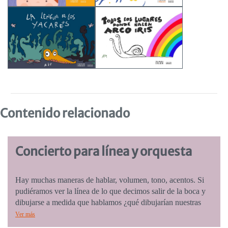
Contenido relacionado
Concierto para línea y orquesta
Hay muchas maneras de hablar, volumen, tono, acentos. Si
pudiéramos ver la línea de lo que decimos salir de la boca y
dibujarse a medida que hablamos ¿qué dibujarían nuestras
palabras? Se trata de una historia muda o con muy poco
Ver más
texto escrito, que juega plásticamente con diversidad de