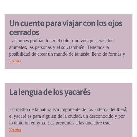
¿Qué sonido era ese? ¿De dónde venía? Era una voz, ¿qué
decía? Oli la siguió. Esta historia nos habla de nuestra «voz»
interior, y de cómo, si la escuchamos, puede convertirse en
Un cuento para viajar con los ojos
una buena amiga. Edad sugerida: 7 a 10 años.
cerrados
Las nubes podrían tener el color que vos quisieras; los
animales, las personas y el sol, también. Tenemos la
posibilidad de crear un mundo de fantasía, lleno de formas y
colores. Este libro te abre la puerta la imaginación que vive
Ver más
dentro tuyo. Edad sugerida: 3 a 6 años.
La lengua de los yacarés
En medio de la naturaleza imponente de los Esteros del Iberá,
el yacaré es para alguien de la ciudad, un desconocido y por
lo tanto un enigma. Las preguntas a las que abre este
pequeño gran libro son las que podrían inquietarnos: quién es
Ver más
el otro, cómo es posible comprendernos; preguntas en