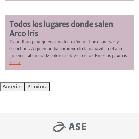
definitiva sobre la posibilidad de vivir un mundo en común.
Edad sugerida: seis a nueve años.
Todos los lugares donde salen
Arco Iris
Es un libro para quienes no leen aún, un libro para ver y
escuchar. ¿A quién no ha sorprendido la maravilla del arco
iris en su abanico de colores sobre el cielo? En estas páginas
recorremos lugares sorprendentemente inusuales pero
Ver más
capaces de alojar agua y luz; la combinación de la que nace
ese arco colorido. Edad sugerida: hasta cinco años.
Anterior
Próxima